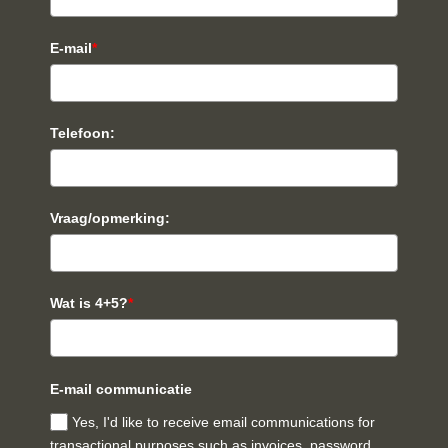
E-mail
*
Telefoon:
Vraag/opmerking:
Wat is 4+5?
*
E-mail communicatie
Yes, I'd like to receive email communications for
transactional purposes such as invoices, password