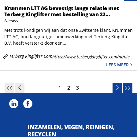
Krummen LTT AG bevestigt lange relatie met
Terberg Kinglifter met bestelling van 22
meeneemheftrucks
Nieuws
Met trots kondigen wij aan dat onze Zwitserse klant, Krummen
LTT AG, hun langdurige samenwerking met Terberg Kinglifter
B.V. heeft versterkt door een...
Terberg Kinglifter Com
https://www.terbergkinglifter.com/nl/nie..
LEES MEER
1
2
3
INZAMELEN, VEGEN, REINIGEN,
RECYCLEN