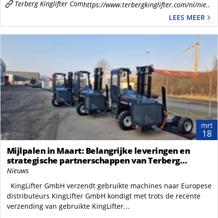
Terberg Kinglifter Com
https://www.terbergkinglifter.com/nl/nie..
LEES MEER
mrt
18
Mijlpalen in Maart: Belangrijke leveringen en
strategische partnerschappen van Terberg
Kinglifter
Nieuws
KingLifter GmbH verzendt gebruikte machines naar Europese
distributeurs KingLifter GmbH kondigt met trots de recente
verzending van gebruikte KingLifter...