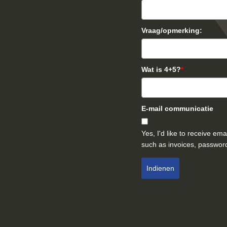
Vraag/opmerking:
Wat is 4+5?
*
E-mail communicatie
Yes, I'd like to receive e
such as invoices, password
Indienen