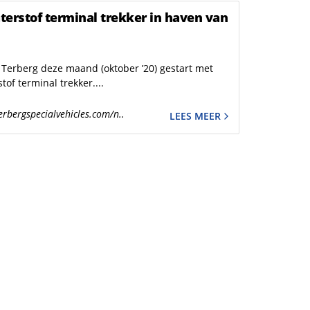
aterstof terminal trekker in haven van
 Terberg deze maand (oktober ’20) gestart met
of terminal trekker....
erbergspecialvehicles.com/n..
LEES MEER