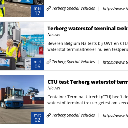
a V65
Elegance 2.0 combi
Terberg Special Vehicles
|
mei
https://www.t
a V65e
Elegance 2.0 kolkenzuiger
17
a V80
Microcombi
Terberg waterstof terminal trek
a V120
Nieuws
Beveren Belgium Na tests bij UWT en CTU
waterstof terminaltrekker nu een testperi
Terberg Special Vehicles
|
mei
https://www.t
06
CTU test Terberg waterstof term
Nieuws
Container Terminal Utrecht (CTU) heeft d
waterstof terminal trekker getest om zeec
Terberg Special Vehicles
|
mrt
https://www.t
02