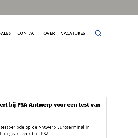
SALES
CONTACT
OVER
VACATURES
tersales
Contact
Over
Frontladers
vice
Verkoop
Over Terberg Matec Nederland
MilleniumXXL
derdelen
Service
Wereldwijd netwerk
Megaline
holing
Onderdelen
rberg Connect
Voertuigdemonstratie
rberg Product Finder App
Administratie
ert bij PSA Antwerp voor een test van
 testperiode op de Antwerp Euroterminal in
 nu gearriveerd bij PSA...