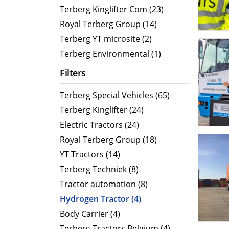
CityCat VR17e
MaxPow
Terberg Kinglifter Com (23)
CityCat V20
MaxPow
Royal Terberg Group (14)
CityCat V20e
MaxPow
Terberg YT microsite (2)
CityCat VS20
MaxPow
Terberg Environmental (1)
CityCat VS20e
Filters
CityCat VR50
Terberg Special Vehicles (65)
CityCat VR50e
Terberg Kinglifter (24)
CityCat VR50e wegdekreiniger
Electric Tractors (24)
Royal Terberg Group (18)
YT Tractors (14)
Terberg Techniek (8)
Tractor automation (8)
Hydrogen Tractor (4)
Body Carrier (4)
Terberg Tractors Belgium (4)