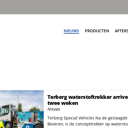
NIEUWS
PRODUCTEN
AFTER
Af
ngen
Zijladers
Ser
worp automatisch
Speedline PPK
On
worp automatisch
Speedline Ace
Sc
worp handmatig
Speedline CWS
Te
nworp handmatig
Speedline Twin
Te
Terberg waterstoftrekker arrive
eSpeedline
twee weken
Nieuws
pbouw
Rioolreinigers
Terberg Special Vehicles Na de geslaagde
a V50
Aquastar III
Beveren, is de concepttrekker op waterstof